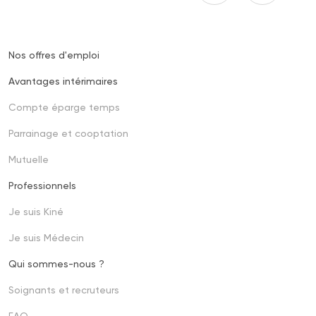
Nos offres d'emploi
Footer
one
Avantages intérimaires
Compte éparge temps
Parrainage et cooptation
Mutuelle
Professionnels
Footer
second
Je suis Kiné
Je suis Médecin
Qui sommes-nous ?
Soignants et recruteurs
FAQ