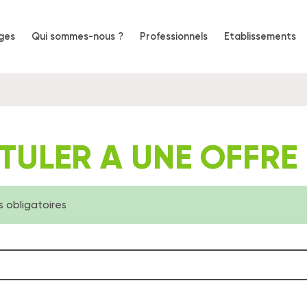
ges
Qui sommes-nous ?
Professionnels
Etablissements
on
e
TULER A UNE OFFRE
 obligatoires
ssage
nformation