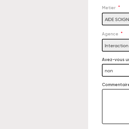
Metier
AIDE SOIG
Agence
Interactio
Avez-vous u
non
Commentair