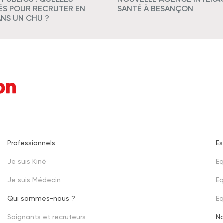
TÉS POUR RECRUTER EN
SANTÉ À BESANÇON
ANS UN CHU ?
Professionnels
E
Footer
Je suis Kiné
Eq
second
Je suis Médecin
Eq
Qui sommes-nous ?
E
Soignants et recruteurs
N