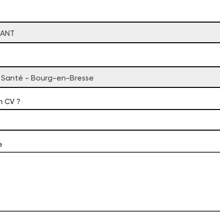
NANT
n Santé - Bourg-en-Bresse
n CV ?
e