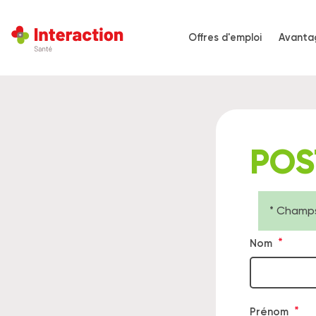
Aller
au
Offres d'emploi
Avanta
contenu
Navigati
principal
principal
POS
* Champs
Me
Provenance
Nom
d'i
de
l'annonce
Prénom