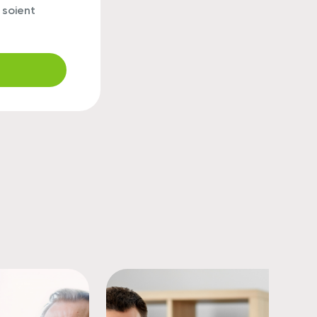
 soient
r