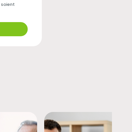
 soient
r