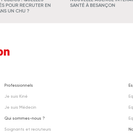
TÉS POUR RECRUTER EN
SANTÉ À BESANÇON
ANS UN CHU ?
Professionnels
E
Footer
Je suis Kiné
Eq
second
Je suis Médecin
Eq
Qui sommes-nous ?
E
Soignants et recruteurs
N