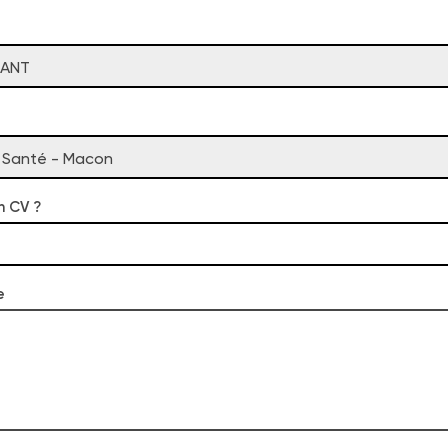
NANT
n Santé - Macon
n CV ?
e