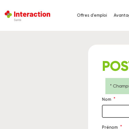
Aller
au
Offres d'emploi
Avanta
contenu
Navigati
principal
principal
POS
* Champs
Me
Provenance
Nom
d'i
de
l'annonce
Prénom