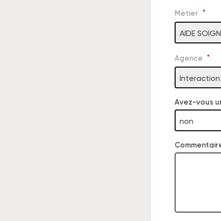
Metier
AIDE SOIG
Agence
Interactio
Avez-vous u
non
Commentair