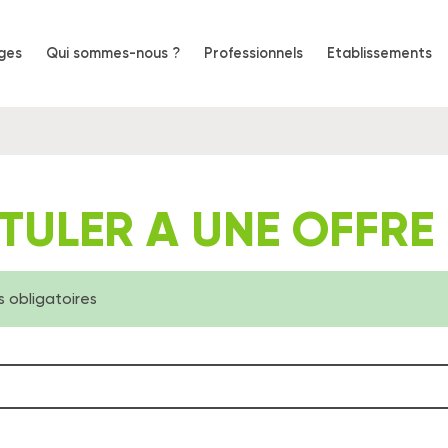
ges
Qui sommes-nous ?
Professionnels
Etablissements
on
e
TULER A UNE OFFRE
 obligatoires
ssage
nformation